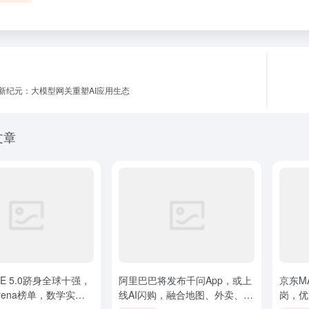
新纪元：大模型网关重塑AI应用生态
文章
IE 5.0跻身全球十强，
阿里巴巴将发布千问App，或上
京东M
rena榜单，数学实力
线AI闪购，融合地图、外卖、购
岗，优
物与健康服务