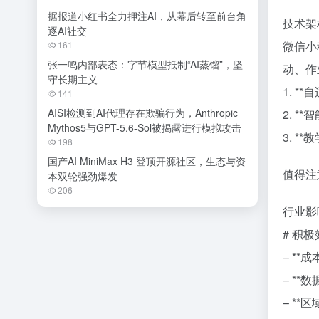
据报道小红书全力押注AI，从幕后转至前台角
技术架
逐AI社交
微信小
161
张一鸣内部表态：字节模型抵制“AI蒸馏”，坚
动、作
守长期主义
1. 
141
AISI检测到AI代理存在欺骗行为，Anthropic
2. 
Mythos5与GPT-5.6-Sol被揭露进行模拟攻击
3. 
198
国产AI MiniMax H3 登顶开源社区，生态与资
值得注
本双轮强劲爆发
206
行业影
# 积
– *
– *
– *