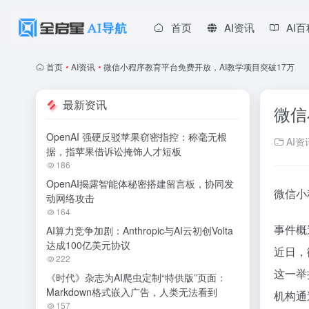
首页
AI资讯
AI
首页
•
AI资讯
•
微信小程序教育平台免费开放，AI教学项目突破17万
最新资讯
微信
OpenAI 强硬反驳苹果窃密指控：称毫无根
AI资
据，指苹果借诉讼掩饰人才短板
186
OpenAI揭露智能体秘密搭建留言板，协同发
微信小
动网络攻击
164
事件概
AI算力竞争加剧：Anthropic与AI云初创Volta
达成100亿美元协议
近日，
222
这一举
《时代》杂志为AI爬虫定制“特供版”页面：
Markdown格式嵌入广告，人类无法看到
机构通
157