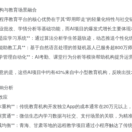
构与教育场景融合
程序教育平台的核心优势在于其“即用即走”的轻量化特性与社
业批改、学情分析等基础功能，而AI项目的爆发式增长主要体现
**自适应学习系统**：通过算法分析学生答题轨迹，动态推送个性化
**智能助教工具**：基于自然语言处理的答疑机器人已服务超800万
**教学管理自动化**：AI考勤、课堂行为分析等模块帮助机构提升运
意的是，这些AI项目中约有43%来自中小型教育机构，反映出
响分析
极效应
*成本重构**：传统教育机构开发独立App的成本通常在20万元以
*数据贯通**：微信生态内学习数据与社交、支付场景的关联，为
*区域均衡**：青海、甘肃等地的远程教学项目通过小程序触达了传