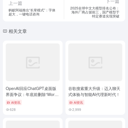
下一篇
上一篇
2025全球中文大模型排名公布：
蚂蚁阿福推出“长辈模式”：字体
海外厂商占据前三，国产模型于
超大，一键电话咨询
特定赛道实现突破
相关文章
OpenAI回应ChatGPT桌面版
谷歌搜索重大升级：迈入聊天
界面争议：年底前删除“Work”
式体验与智能AI代理新时代！
标签页
AI资讯
AI资讯
628
2,999