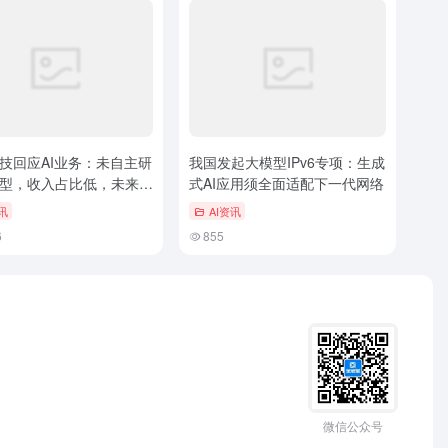
技回应AI业务：未自主研
我国发起大模型IPv6专项：生成
型，收入占比低，未来贡
式AI应用须全面适配下一代网络
确定性
讯
AI资讯
6
855
微信公众号