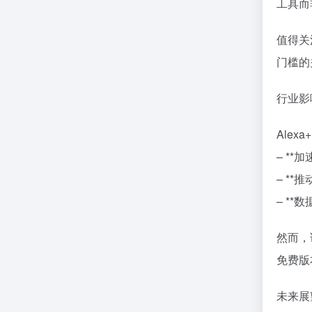
工具而
值得关
门槛的
行业影
Ale
– *
– *
– *
然而，
免费版
未来展