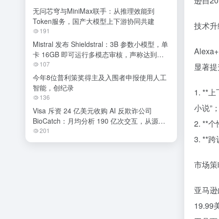
逊自2
无问芯穹与MiniMax联手：从推理效能到
Token服务，国产大模型上下游协同共建
技术升
191
Mistral 发布 Shieldstral：3B 参数小模型，单
Ale
卡 16GB 即可运行多模态审核，声称达到开
源 SOTA
107
显著提
今年8位普利策奖得主及入围者申报使用人工
智能，创纪录
1. 
136
小说”
Visa 斥资 24 亿美元收购 AI 反欺诈公司
BioCatch：月均分析 190 亿次交互，从源头
2. 
阻断金融诈骗
201
3. 
市场策
亚马逊
19.9