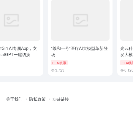
布Siri AI专属App，支
“羲和一号”医疗AI大模型革新登
光云科
ChatGPT一键切换
场
发大模
献具不
AI资讯
AI资
3,723
6,12
关于我们
隐私政策
友链链接