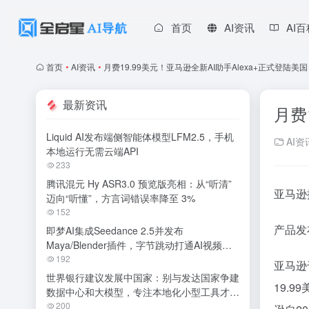
首页
AI资讯
AI
首页
•
AI资讯
•
月费19.99美元！亚马逊全新AI助手Alexa+正式登陆美国
最新资讯
月费
Liquid AI发布端侧智能体模型LFM2.5，手机
AI资
本地运行无需云端API
233
腾讯混元 Hy ASR3.0 预览版亮相：从“听清”
亚马逊
迈向“听懂”，方言词错误率降至 3%
152
产品发
即梦AI集成Seedance 2.5并发布
Maya/Blender插件，字节跳动打通AI视频专
业创作全链路
192
亚马逊
世界银行建议发展中国家：别与发达国家争建
19.
数据中心和大模型，专注本地化小型工具才是
明智之举
200