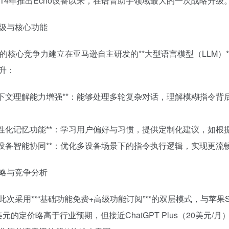
014年推出Echo设备以来，在语音助手领域最大的一次战略升级
级与核心功能
xa+的核心竞争力建立在亚马逊自主研发的**大型语言模型（LLM）
升：
**上下文理解能力增强**：能够处理多轮复杂对话，理解模糊指令
；
**个性化记忆功能**：学习用户偏好与习惯，提供定制化建议，如
**跨设备智能协同**：优化多设备场景下的指令执行逻辑，实现更
略与竞争分析
此次采用**“基础功能免费+高级功能订阅”**的双层模式，与苹果Si
9美元的定价略高于行业预期，但接近ChatGPT Plus（20美元/