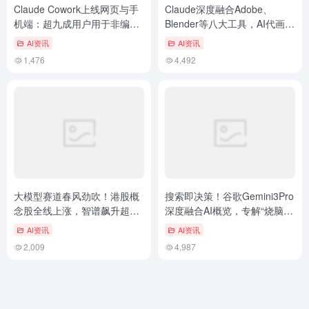
Claude Cowork上线网页与手
Claude深度融合Adobe、
机端：超九成用户用于非编程
Blender等八大工具，AI代画代
任务，跨设备接力作业
练时代来临？
AI资讯
AI资讯
1,476
4,492
大模型赛道春风劲吹！港股概
搜索即决策！谷歌Gemini3Pro
念股全线上涨，智谱飙升超
深度融合AI概览，专解“烧脑”
17%
复杂查询
AI资讯
AI资讯
2,009
4,987