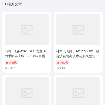
相关文章
前瞻！福特2026CES 官宣:AI
科大讯飞推出AstronClaw：融
助手明年上线，2028年直指
合沙箱隔离技术与多模型切换
“无视线”自动驾驶
功能
AI资讯
AI资讯
4,960
3,194