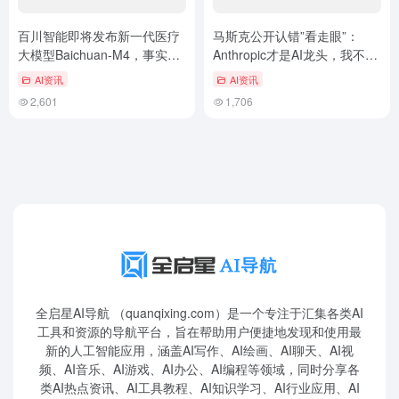
百川智能即将发布新一代医疗
马斯克公开认错”看走眼”：
大模型Baichuan-M4，事实性
Anthropic才是AI龙头，我不会
幻觉率仅3.3%
拔它服务器
AI资讯
AI资讯
2,601
1,706
全启星AI导航 （quanqixing.com）是一个专注于汇集各类AI
工具和资源的导航平台，旨在帮助用户便捷地发现和使用最
新的人工智能应用，涵盖AI写作、AI绘画、AI聊天、AI视
频、AI音乐、AI游戏、AI办公、AI编程等领域，同时分享各
类AI热点资讯、AI工具教程、AI知识学习、AI行业应用、AI