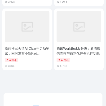
3,637
1,264
联想推出天禧AI Claw并启动测
腾讯WorkBuddy升级：新增微
试，同时发布小新Pad
信直连与自动化任务执行功能
Pro13AI平板
AI资讯
AI资讯
3,330
4,783