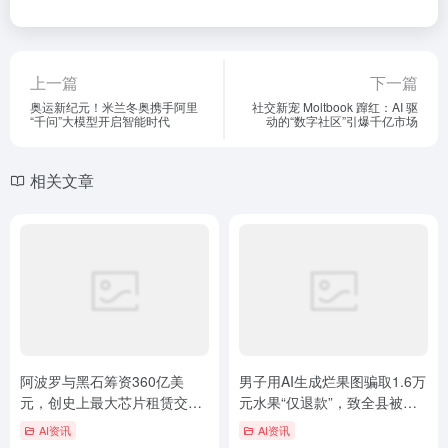
上一篇
下一篇
奥运新纪元！米兰冬奥携手阿里
社交新宠 Moltbook 蹿红：AI 驱
“千问”大模型开启智能时代
动的“数字社区”引爆千亿市场
相关文章
阿波罗与黑石筹资360亿美
男子用AI生成烂果图骗取1.6万
元，创史上最大芯片租赁交
元水果“仅退款”，致全县被电
易，为Anthropic疯狂采购谷歌
商拉黑，获刑一年
AI资讯
AI资讯
TPU