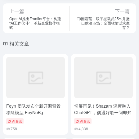
上一篇
下一篇
OpenAI推出Frontier平台：构建
币圈震荡！双子星裁员25%并撤
“AI工作伙伴”，革新企业协作模
出欧澳市场：全面收缩以求生
式
存？
相关文章
Feyn 团队发布全新开源背景
切屏再见！Shazam 深度融入
移除模型 FeyNoBg
ChatGPT，偶遇好歌一问即知
AI资讯
AI资讯
758
4,338