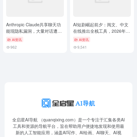
Anthropic Claude共享聊天功
AI短剧崛起前夕：阅文、中文
能现隐私漏洞，大量对话遭谷
在线推出全栈工具，2026年产
歌索引
能或迎爆发
AI资讯
AI资讯
962
9,541
全启星AI导航 （quanqixing.com）是一个专注于汇集各类AI
工具和资源的导航平台，旨在帮助用户便捷地发现和使用最
新的人工智能应用，涵盖AI写作、AI绘画、AI聊天、AI视