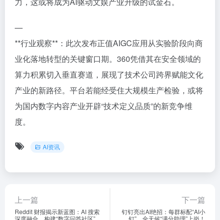
力，这或将成为AI驱动文娱产业升级的试金石。
—
**行业观察**：此次发布正值AIGC应用从实验阶段向商
业化落地转型的关键窗口期。360凭借其在安全领域的
算力积累切入垂直赛道，展现了技术公司跨界赋能文化
产业的新路径。平台若能经受住大规模生产检验，或将
为国内数字内容产业开辟“技术定义品质”的新竞争维
度。
AI资讯
上一篇
下一篇
Reddit 财报揭示新蓝图：AI 搜索
钉钉亮出AI绝招：每群标配“AI小
深度融合，构建“数字问答社区”
钉”，全天候“满分助理”上岗！