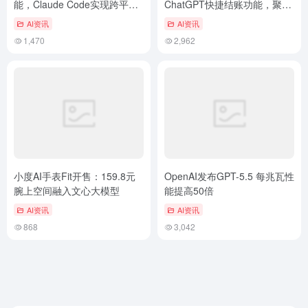
能，Claude Code实现跨平台
ChatGPT快捷结账功能，聚焦
网页交互与安全写入
产品探索与研发
AI资讯
AI资讯
1,470
2,962
小度AI手表Fit开售：159.8元
OpenAI发布GPT-5.5 每兆瓦性
腕上空间融入文心大模型
能提高50倍
AI资讯
AI资讯
868
3,042