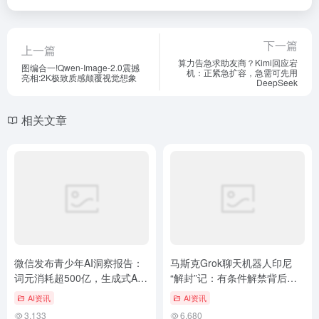
下一篇
上一篇
算力告急求助友商？Kimi回应宕
图编合一!Qwen-Image-2.0震撼
机：正紧急扩容，急需可先用
亮相:2K极致质感颠覆视觉想象
DeepSeek
相关文章
微信发布青少年AI洞察报告：
马斯克Grok聊天机器人印尼
词元消耗超500亿，生成式AI
“解封”记：有条件解禁背后的
已成为教学标配
故事
AI资讯
AI资讯
3,133
6,680