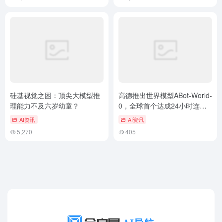
硅基视觉之困：顶尖大模型推
高德推出世界模型ABot-World-
理能力不及六岁幼童？
0，全球首个达成24小时连续
稳定推理
AI资讯
AI资讯
5,270
405