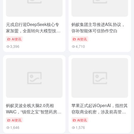
元戎启行迎DeepSeek核心专
蚂蚁集团主导推进ASL协议，
家加盟，全面转向大模型技术
弥补智能体可信协作空白
路线
AI资讯
AI资讯
3,396
4,710
蚂蚁灵波全栈大脑2.0亮相
苹果正式起诉OpenAI，指控其
WAIC，“镇馆之宝”智慧药房验
窃取商业机密，涉及前高管及
证“一脑多机”能力
核心AI硬件项目
AI资讯
AI资讯
1,646
1,576