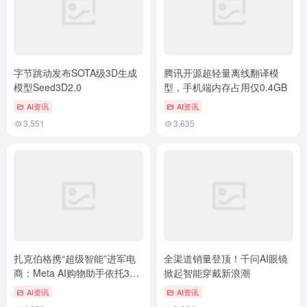
字节跳动发布SOTA级3D生成
腾讯开源超轻量离线翻译模
模型Seed3D2.0
型，手机端内存占用仅0.4GB
AI资讯
AI资讯
3,551
3,635
扎克伯格携“超级智能”进军电
全渠道销量登顶！千问AI眼镜
商：Meta AI购物助手依托30
掀起智能穿戴新浪潮
亿社交数据，推荐精准超越自
AI资讯
AI资讯
我认知