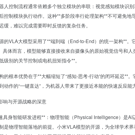
器人控制流程通常依赖多个独立模块的串联：视觉感知模块识别
后控制模块执行动作。这种**多阶段串行处理架构**不可避免地导致
迟缓，难以完成需要即时反馈的复杂任务。
源的VLA大模型采用了**端到端（End-to-End）的统一架构
*。具体而言，模型能够直接接收来自摄像头的原始视觉信号和人
低级别的关节控制或电机扭矩指令**。
构的根本优势在于**大幅缩短了“感知-思考-行动”的闭环延迟*
到动作的“一键直达”，为机器人带来了更接近本能的快速反应能
业影响与开源战略的深意
*加速具身智能研发进程**：物理智能（Physical Intellige
制是物理智能落地的前提。小米VLA模型的开源，为全球学术