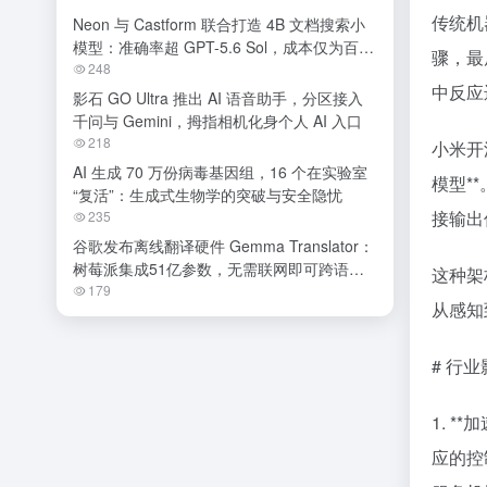
传统机
Neon 与 Castform 联合打造 4B 文档搜索小
模型：准确率超 GPT-5.6 Sol，成本仅为百分
骤，最
之一
248
中反应
影石 GO Ultra 推出 AI 语音助手，分区接入
千问与 Gemini，拇指相机化身个人 AI 入口
218
小米开
AI 生成 70 万份病毒基因组，16 个在实验室
模型*
“复活”：生成式生物学的突破与安全隐忧
接输出
235
谷歌发布离线翻译硬件 Gemma Translator：
树莓派集成51亿参数，无需联网即可跨语种
这种架
交流
179
从感知
# 行
1. *
应的控