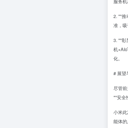
服务机
2. 
准，吸
3. 
机×A
化。
# 展
尽管前
**安
小米此
能体的