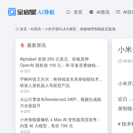
首页
AI资讯
AI
首页
•
AI资讯
•
小米开源VLA大模型，突破物理智能延迟瓶颈
最新资讯
小米
Alphabet 发债 250 亿美元、软银质押
AI资
OpenAI 股权借 100 亿：AI 军备竞赛烧钱无
休止
203
宇树科技王兴兴：将持续攻关具身智能技术，
小米开
研发人形机器人等新型产品
241
近日，小
火山引擎发布Seedance2.5API，视频生成能
力全面提升
身智能
255
小米智能摄像机 4 Max AI 变焦版现货发售：
# 技
内置 AI 大模型，售价 799 元
224