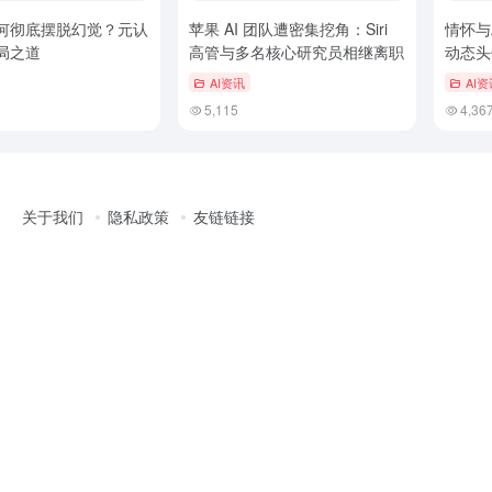
何彻底摆脱幻觉？元认
苹果 AI 团队遭密集挖角：Siri
情怀与A
局之道
高管与多名核心研究员相继离职
动态头
AI资讯
AI资
5,115
4,36
关于我们
隐私政策
友链链接