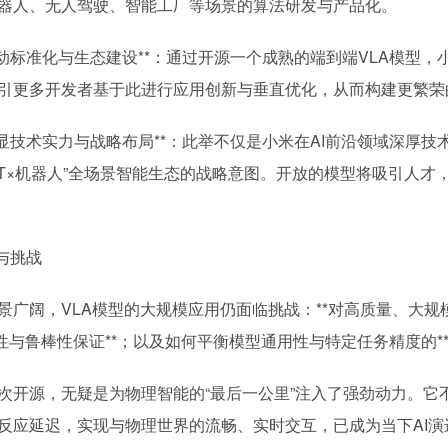
器人、无人驾驶、智能工厂等场景的算法研发与产品化。
**推动标准化与生态建设**：通过开源一个成熟的端到端VLA模型
引更多开发者基于此进行应用创新与垂直优化，从而构建更繁荣
**彰显技术实力与战略布局**：此举不仅是小米在AI前沿领域深厚
IoT×机器人”全场景智能生态的战略意图。开放的模型将吸引人
望与挑战
景广阔，VLA模型的大规模应用仍面临挑战：**对高质量、大规
全性与鲁棒性保证**；以及如何平衡模型通用性与特定任务精度的**
次开源，无疑是为物理智能的“最后一公里”注入了强劲动力。它
反应延迟，实现与物理世界的流畅、实时交互，已成为当下AI演