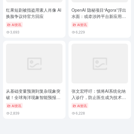
红果短剧被指盗用素人肖像 AI
OpenAI 隐秘项目“Agora”浮出
换脸争议待官方回应
水面：或牵涉跨平台新应用或
AI硬件生态
AI资讯
AI资讯
3,693
6,229
从基础变量预测到复杂现象突
张文宏呼吁：慎将AI系统化纳
破！全球海洋现象智能预报大
入诊疗，防止医生成为技术的
模型“琅琊”2.0正式发布
盲目追随者
AI资讯
AI资讯
2,839
6,228