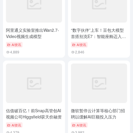
阿里通义实验室推出Wan2.7-
“数字伙伴”上车！豆包大模型
Video视频生成模型
首搭别克E7：智能座舱迈入
“类人”交互时代
AI资讯
AI资讯
4,889
2,846
估值破百亿！前Snap高管创AI
微软暂停云计算等核心部门招
视频公司Higgsfield获天价融资
聘以缓解AI巨额投入压力
AI资讯
AI资讯
4,379
3,982