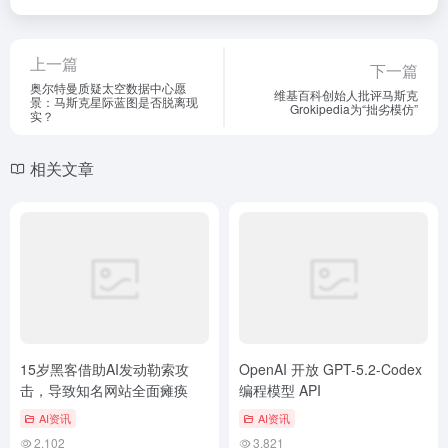
上一篇
下一篇
奥尔特曼质疑太空数据中心愿
维基百科创始人批评马斯克
景：马斯克星际蓝图是否脱离现
Grokipedia为“拙劣模仿”
实？
相关文章
15岁黑客借助AI发动勒索攻
OpenAI 开放 GPT-5.2-Codex
击，导致知名网站全面瘫痪
编程模型 API
AI资讯
AI资讯
2,102
3,821