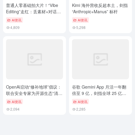
普通人零基础拍大片！“Vibe
Kimi 海外营收反超本土，剑指
Editing”走红：丢素材+对话，
“Anthropic+Manus” 标杆
AI秒变朋友圈热门视频
AI资讯
AI资讯
4,809
5,298
OpenAI启动“修补地球”倡议：
谷歌 Gemini App 月活一年翻
联合安全专家为开源生态“清除
倍至 9 亿，剑指全球 25 亿用
隐患”
户
AI资讯
AI资讯
2,094
2,285