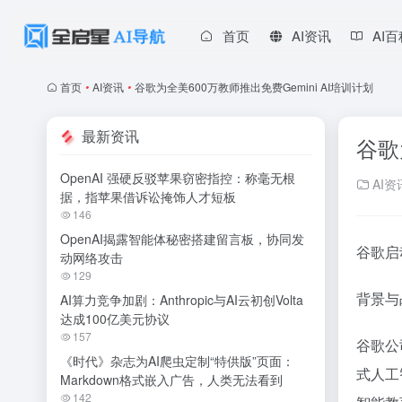
首页
AI资讯
AI
首页
•
AI资讯
•
谷歌为全美600万教师推出免费Gemini AI培训计划
最新资讯
谷歌
OpenAI 强硬反驳苹果窃密指控：称毫无根
AI资
据，指苹果借诉讼掩饰人才短板
146
OpenAI揭露智能体秘密搭建留言板，协同发
谷歌启
动网络攻击
129
背景与
AI算力竞争加剧：Anthropic与AI云初创Volta
达成100亿美元协议
157
谷歌公
《时代》杂志为AI爬虫定制“特供版”页面：
式人工
Markdown格式嵌入广告，人类无法看到
142