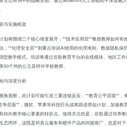
育生态布局中的战略意图。通过将Gemini人工智能助手深度融
。
容与实施框架
计划将围绕三个核心维度展开：**技术应用层**教授教师如何有效
估；**伦理安全层**则重点培训AI使用的伦理准则、数据隐私保
增强型教学模式。培训将通过谷歌教育平台的在线模块、地区工作坊和
美50个州的公立及特许学校教师。
响与深度分析
视角观察，此计划可能引发三重连锁反应：**教育公平层面**，免
场竞争层面**，微软、苹果等科技巨头或将跟进类似计划，加速教育A
具转向教学核心要素的转折点。值得关注的是，谷歌通过培养教
生态闭环，这既是对其云服务和硬件产品的间接推广，也是对下