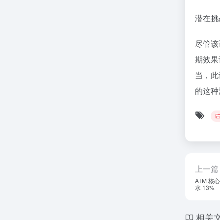
潜在挑
尽管该
期效果
当，此
的这种
上一篇
ATM 核心
水 13%
相关