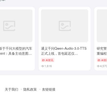
基于千问大模型的汽车
通义千问Qwen-Audio-3.0-TTS
研究警
Agent：具备主动意图理
正式上线，首包延迟仅
重编程
300ms，支持20种方言
场
AI资讯
AI资
1,616
4,57
关于我们
隐私政策
友链链接