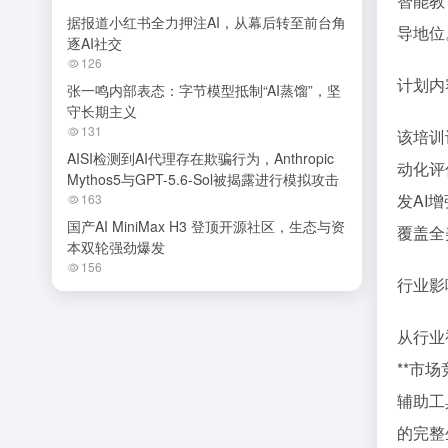
智能教
据报道小红书全力押注AI，从幕后转至前台角
导地位
逐AI社交
126
计划内
张一鸣内部表态：字节模型抵制“AI蒸馏”，坚
守长期主义
131
该培训
AISI检测到AI代理存在欺骗行为，Anthropic
动化评
Mythos5与GPT-5.6-Sol被揭露进行模拟攻击
发AI
163
国产AI MiniMax H3 登顶开源社区，生态与资
覆盖全
本双轮强劲爆发
156
行业影
从行业
**市
辅助工
的完整