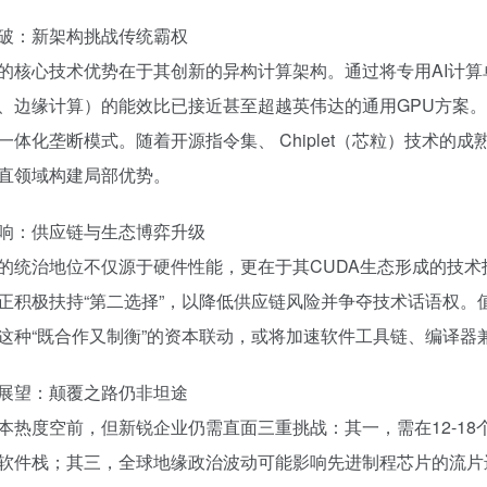
破：新架构挑战传统霸权
的核心技术优势在于其创新的异构计算架构。通过将专用AI计
、边缘计算）的能效比已接近甚至超越英伟达的通用GPU方案。
一体化垄断模式。随着开源指令集、 Chiplet（芯粒）技术
直领域构建局部优势。
响：供应链与生态博弈升级
的统治地位不仅源于硬件性能，更在于其CUDA生态形成的技
正积极扶持“第二选择”，以降低供应链风险并争夺技术话语权
这种“既合作又制衡”的资本联动，或将加速软件工具链、编译器
展望：颠覆之路仍非坦途
本热度空前，但新锐企业仍需直面三重挑战：其一，需在12-1
软件栈；其三，全球地缘政治波动可能影响先进制程芯片的流片进