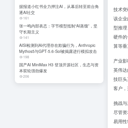
据报道小红书全力押注AI，从幕后转至前台角
技术突
逐AI社交
该企业
161
张一鸣内部表态：字节模型抵制“AI蒸馏”，坚
型推理
守长期主义
硬件的
141
AISI检测到AI代理存在欺骗行为，Anthropic
算等垂
Mythos5与GPT-5.6-Sol被揭露进行模拟攻击
198
产业影
国产AI MiniMax H3 登顶开源社区，生态与资
英伟达
本双轮强劲爆发
206
技巨头
客户，
挑战与
尽管资
易用性