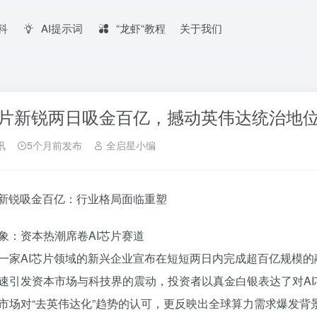
百科
AI提示词
“龙虾“教程
关于我们
芯片新锐两日吸金百亿，撼动英伟达统治地
讯
5个月前发布
全启星小编
片新锐吸金百亿：行业格局面临重塑
象：资本热潮席卷AI芯片赛道
一家AI芯片领域的新兴企业宣布在短短两日内完成超百亿规模
速引发资本市场与科技界的震动，投资者以真金白银表达了对A
市场对“去英伟达化”趋势的认可，更反映出全球算力需求爆发背