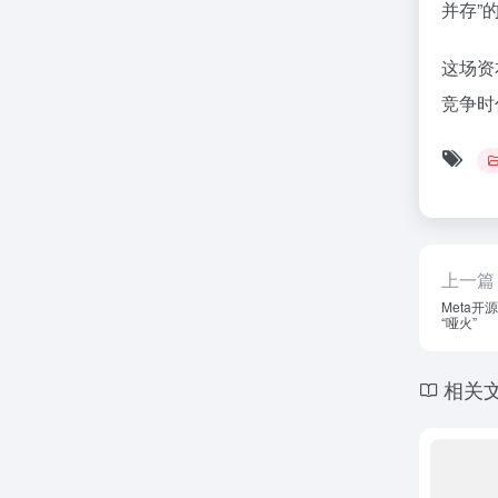
并存”
这场资
竞争时
上一篇
Meta
“哑火”
相关