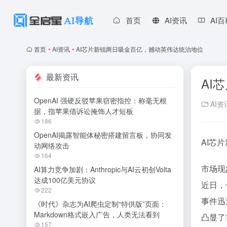
首页
AI资讯
AI
首页
•
AI资讯
•
AI芯片新锐两日吸金百亿，撼动英伟达统治地位
最新资讯
AI
OpenAI 强硬反驳苹果窃密指控：称毫无根
AI资
据，指苹果借诉讼掩饰人才短板
186
OpenAI揭露智能体秘密搭建留言板，协同发
AI芯
动网络攻击
164
市场现
AI算力竞争加剧：Anthropic与AI云初创Volta
达成100亿美元协议
近日，
222
事件迅
《时代》杂志为AI爬虫定制“特供版”页面：
Markdown格式嵌入广告，人类无法看到
凸显了
157