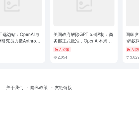
工选边站：OpenAI与
美国政府解除GPT-5.6限制：商
国家发
nd研究员力挺Anthropic
务部正式批准，OpenAI本周全
“蚂蚁
大楼
面上线
普惠医
AI资讯
AI资
2,054
3,62
关于我们
隐私政策
友链链接