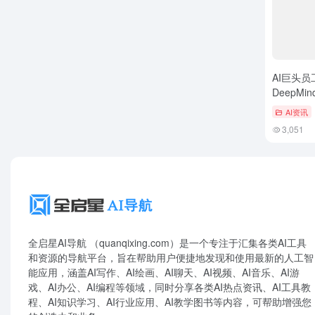
AI巨头员
DeepMi
反对五角
AI资讯
3,051
全启星AI导航 （quanqixing.com）是一个专注于汇集各类AI工具
和资源的导航平台，旨在帮助用户便捷地发现和使用最新的人工智
能应用，涵盖AI写作、AI绘画、AI聊天、AI视频、AI音乐、AI游
戏、AI办公、AI编程等领域，同时分享各类AI热点资讯、AI工具教
程、AI知识学习、AI行业应用、AI教学图书等内容，可帮助增强您