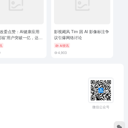
改委点赞：AI健康应用
影视飓风 Tim 因 AI 影像标注争
阿福”用户突破一亿，达成
议引爆网络讨论
疗服务
讯
AI资讯
9
4,903
微信公众号