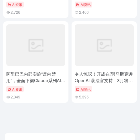
传闻：仅是技术故障
强联合
AI资讯
AI资讯
2,726
2,400
阿里巴巴内部实施“反向禁
令人惊叹！开战在即!马斯克诉
用”，全面下架Claude系列AI工
OpenAI 获法官支持，3月将开
具
启“AI 世纪大审判”，前…
AI资讯
AI资讯
2,349
5,395