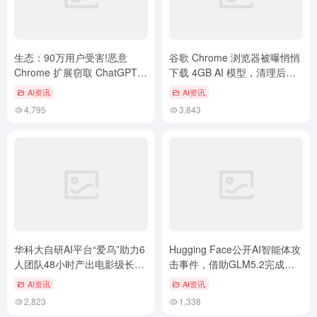
生态：90万用户受害!恶意
谷歌 Chrome 浏览器被曝悄悄
Chrome 扩展窃取 ChatGPT
下载 4GB AI 模型，清理后仍
和 DeepSeek 对话，…
自动重新下载
AI资讯
AI资讯
4,795
3,843
华科大自研AI平台“爱乌”助力6
Hugging Face公开AI智能体攻
人团队48小时产出电影级长视
击事件，借助GLM5.2完成日
频，破解行业穿帮痛点
志取证分析
AI资讯
AI资讯
2,823
1,338