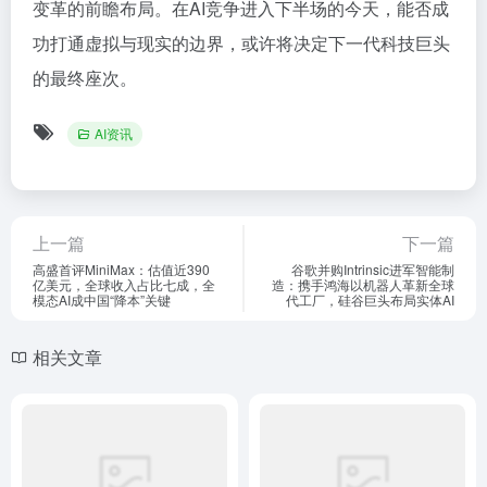
变革的前瞻布局。在AI竞争进入下半场的今天，能否成
功打通虚拟与现实的边界，或许将决定下一代科技巨头
的最终座次。
AI资讯
上一篇
下一篇
高盛首评MiniMax：估值近390
谷歌并购Intrinsic进军智能制
亿美元，全球收入占比七成，全
造：携手鸿海以机器人革新全球
模态AI成中国“降本”关键
代工厂，硅谷巨头布局实体AI
相关文章