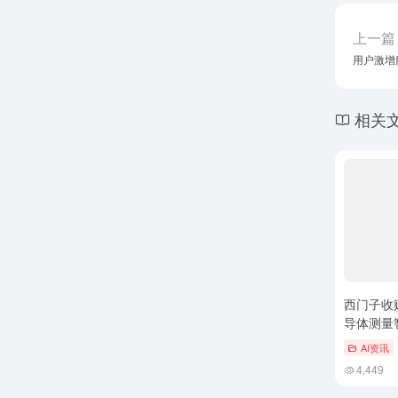
上一篇
用户激增服
相关
西门子收购 
导体测量
AI资讯
4,449