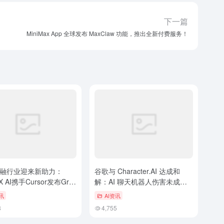
下一篇
MiniMax App 全球发布 MaxClaw 功能，推出全新付费服务！
融行业迎来新助力：
谷歌与 Character.AI 达成和
X AI携手Cursor发布Grok
解：AI 聊天机器人伤害未成年
人事件落幕，引发热议
讯
AI资讯
8
4,755