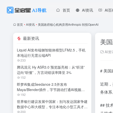
首页
AI资讯
AI
首页
•
AI资讯
•
美国政府核心机构弃用Anthropic 转投OpenAI
最新资讯
美国
Liquid AI发布端侧智能体模型LFM2.5，手机
AI资
本地运行无需云端API
233
腾讯混元 Hy ASR3.0 预览版亮相：从“听清”
# 美国
迈向“听懂”，方言词错误率降至 3%
152
近期，
即梦AI集成Seedance 2.5并发布
Maya/Blender插件，字节跳动打通AI视频专
务体系
业创作全链路
192
世界银行建议发展中国家：别与发达国家争建
## 
数据中心和大模型，专注本地化小型工具才是
明智之举
200