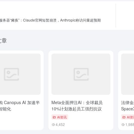
务器“瘫痪”：Claude官网短暂崩溃，Anthropic称访问量超预期
文章
Canopus AI 加速半
Meta全面押注AI：全球裁员
法律金
智能化
10%计划激起员工强烈抗议
Space
4.5
AI资讯
AI资
4,452
1,98