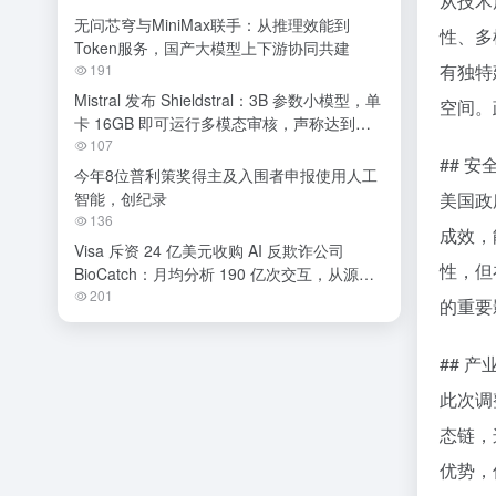
从技术
无问芯穹与MiniMax联手：从推理效能到
性、多
Token服务，国产大模型上下游协同共建
有独特
191
Mistral 发布 Shieldstral：3B 参数小模型，单
空间。
卡 16GB 即可运行多模态审核，声称达到开
源 SOTA
107
## 
今年8位普利策奖得主及入围者申报使用人工
智能，创纪录
美国政
136
成效，
Visa 斥资 24 亿美元收购 AI 反欺诈公司
性，但
BioCatch：月均分析 190 亿次交互，从源头
阻断金融诈骗
201
的重要
## 
此次调
态链，
优势，