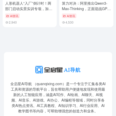
人形机器人“入厂”倒计时！两
算力对决：阿里推出Qwen3-
部门启动实景实训专项，加速
Max-Thinking，正面迎战GPT-
常态化部署
5.2
AI资讯
AI资讯
2,940
4,530
全启星AI导航 （quanqixing.com）是一个专注于汇集各类AI
工具和资源的导航平台，旨在帮助用户便捷地发现和使用最
新的人工智能应用，涵盖AI写作、AI绘画、AI聊天、AI视
频、AI音乐、AI游戏、AI办公、AI编程等领域，同时分享各
类AI热点资讯、AI工具教程、AI知识学习、AI行业应用、AI
教学图书等内容，可帮助增强您的创造力和业务。