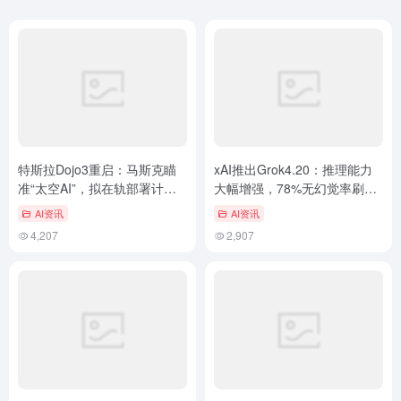
特斯拉Dojo3重启：马斯克瞄
xAI推出Grok4.20：推理能力
准“太空AI”，拟在轨部署计算
大幅增强，78%无幻觉率刷新
中心
业界标杆
AI资讯
AI资讯
4,207
2,907