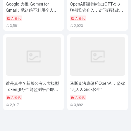
Google 力推 Gemini for
OpenAI限制性推出GPT-5.6：
Gmail：承诺绝不利用个人邮
联邦监管介入，访问须经政府
件训练 AI
逐一批准
AI资讯
AI资讯
3,561
2,023
谁是真牛？新版公有云大模型
马斯克法庭怒斥OpenAI：坚称
Token服务性能监测平台即将
“无人因Grok轻生”
发布
AI资讯
AI资讯
2,917
3,892