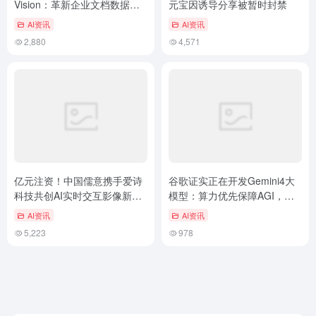
Vision：革新企业文档数据提
元宝因诱导分享被暂时封禁
取的利器
AI资讯
AI资讯
2,880
4,571
亿元注资！中国儒意携手爱诗
谷歌证实正在开发Gemini4大
科技共创AI实时交互影像新纪
模型：算力优先保障AGI，未
元
来或每月更新迭代
AI资讯
AI资讯
5,223
978