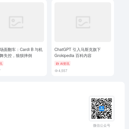
面翻车：Cardi B 与机
ChatGPT 引入马斯克旗下
舞失控，狼狈摔倒
Grokipedia 百科内容
讯
AI资讯
7
4,557
微信公众号