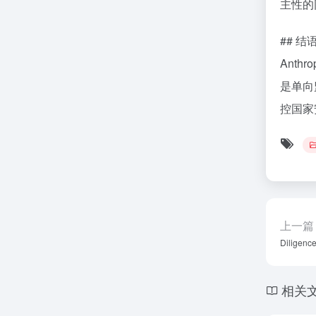
主性的
## 
Ant
是单向
控国家
上一篇
Dilig
相关