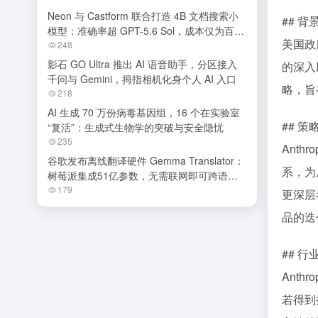
Neon 与 Castform 联合打造 4B 文档搜索小
## 
模型：准确率超 GPT-5.6 Sol，成本仅为百分
美国政
之一
248
影石 GO Ultra 推出 AI 语音助手，分区接入
的深入
千问与 Gemini，拇指相机化身个人 AI 入口
略，旨
218
AI 生成 70 万份病毒基因组，16 个在实验室
## 
“复活”：生成式生物学的突破与安全隐忧
235
Ant
谷歌发布离线翻译硬件 Gemma Translator：
系，为
树莓派集成51亿参数，无需联网即可跨语种
交流
179
更深层
品的迭
## 
Ant
若得到