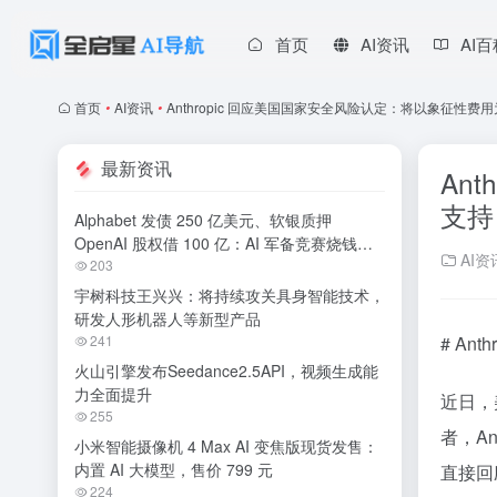
首页
AI资讯
AI
首页
•
AI资讯
•
Anthropic 回应美国国家安全风险认定：将以象征性费
最新资讯
An
支持
Alphabet 发债 250 亿美元、软银质押
OpenAI 股权借 100 亿：AI 军备竞赛烧钱无
AI资
休止
203
宇树科技王兴兴：将持续攻关具身智能技术，
研发人形机器人等新型产品
241
# A
火山引擎发布Seedance2.5API，视频生成能
力全面提升
近日，
255
者，A
小米智能摄像机 4 Max AI 变焦版现货发售：
内置 AI 大模型，售价 799 元
直接回
224