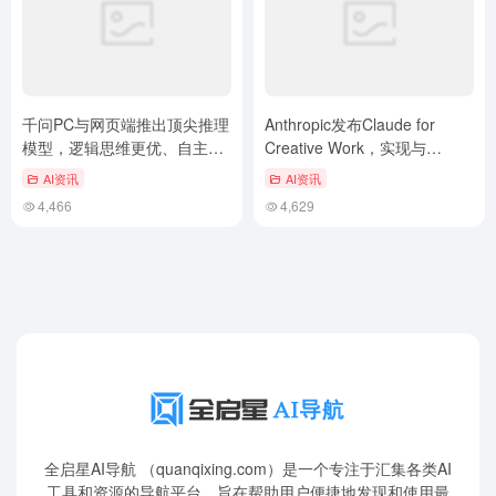
千问PC与网页端推出顶尖推理
Anthropic发布Claude for
模型，逻辑思维更优、自主性
Creative Work，实现与
提升
Adobe、Blender等专业软件集
AI资讯
AI资讯
成
4,466
4,629
全启星AI导航 （quanqixing.com）是一个专注于汇集各类AI
工具和资源的导航平台，旨在帮助用户便捷地发现和使用最