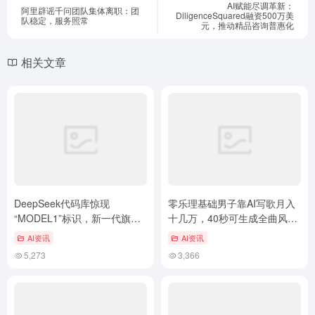
AI赋能尽调革新：
阿里辟谣千问团队集体离职：团
DiligenceSquared融资500万美
队稳定，服务照常
元，推动精品咨询普惠化
相关文章
DeepSeek代码库惊现
零乐理基础男子靠AI写歌月入
“MODEL1”标识，新一代旗舰
十几万，40秒可生成全曲风歌
或2月发布
曲
AI资讯
AI资讯
5,273
3,366