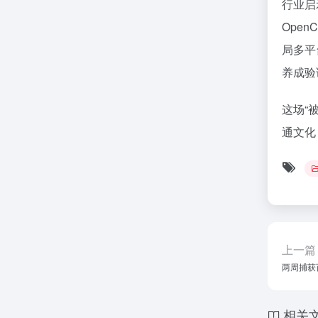
行业启
Ope
局多平
养成验
这场“
通文化
上一篇
两周捕获百余
相关