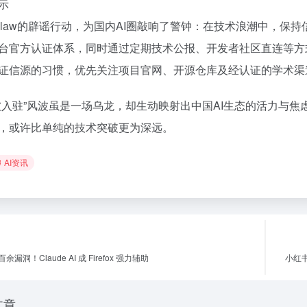
示
nClaw的辟谣行动，为国内AI圈敲响了警钟：在技术浪潮中，
台官方认证体系，同时通过定期技术公报、开发者社区直连等方
证信源的习惯，优先关注项目官网、开源仓库及经认证的学术渠
被入驻”风波虽是一场乌龙，却生动映射出中国AI生态的活力与
，或许比单纯的技术突破更为深远。
AI资讯
漏洞！Claude AI 成 Firefox 强力辅助
小红书
文章