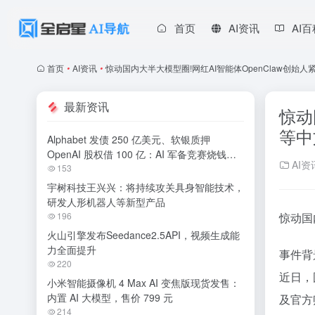
首页
AI资讯
AI
首页
•
AI资讯
•
惊动国内大半大模型圈!网红AI智能体OpenClaw创
最新资讯
惊动
等中
Alphabet 发债 250 亿美元、软银质押
OpenAI 股权借 100 亿：AI 军备竞赛烧钱无
AI资
休止
153
宇树科技王兴兴：将持续攻关具身智能技术，
研发人形机器人等新型产品
196
惊动国
火山引擎发布Seedance2.5API，视频生成能
力全面提升
事件背
220
近日，
小米智能摄像机 4 Max AI 变焦版现货发售：
内置 AI 大模型，售价 799 元
及官方
214