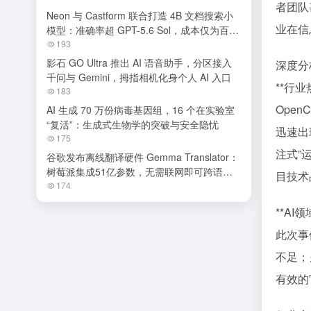
者团队
Neon 与 Castform 联合打造 4B 文档搜索小
业在信
模型：准确率超 GPT-5.6 Sol，成本仅为百分
之一
193
影石 GO Ultra 推出 AI 语音助手，分区接入
深度分
千问与 Gemini，拇指相机化身个人 AI 入口
**行
183
Ope
AI 生成 70 万份病毒基因组，16 个在实验室
“复活”：生成式生物学的突破与安全隐忧
迅速出
175
注式”
谷歌发布离线翻译硬件 Gemma Translator：
树莓派集成51亿参数，无需联网即可跨语种
目技术
交流
174
**AI
此次事
不足；
有效的