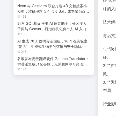
报”这
Neon 与 Castform 联合打造 4B 文档搜索小
计的入
模型：准确率超 GPT-5.6 Sol，成本仅为百分
之一
193
技术解
影石 GO Ultra 推出 AI 语音助手，分区接入
千问与 Gemini，拇指相机化身个人 AI 入口
183
背后支
AI 生成 70 万份病毒基因组，16 个在实验室
“复活”：生成式生物学的突破与安全隐忧
1. 
215
征。
谷歌发布离线翻译硬件 Gemma Translator：
树莓派集成51亿参数，无需联网即可跨语种
2. 
交流
174
致。
3. 
布局。
行业影