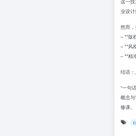
这一技
业设计
然而，
– *
– *
– *
结语：
“一句
概念与
修课。