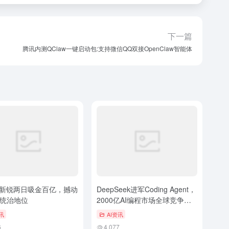
下一篇
腾讯内测QClaw一键启动包:支持微信QQ双接OpenClaw智能体
片新锐两日吸金百亿，撼动
DeepSeek进军Coding Agent，
统治地位
2000亿AI编程市场全球竞争再
升级
讯
AI资讯
6
4,077