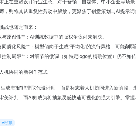
术正在重塑设计行业生态。对于营销、自媒体、中小企业等场景
师，则将其从重复性劳动中解放，更聚焦于创意策划与AI提示词
挑战也随之而来：
*版权与原创性**：AI训练数据中的版权争议尚未解决。
*风格同质化风险**：模型倾向于生成“平均化”的流行风格，可能削
*精准控制局限**：对细节的微调（如特定logo的精确位置）仍不如
人机协同的新创作范式
话生成海报”绝非取代设计师，而是标志着人机协同进入新阶段
审美评判，而AI则成为将抽象灵感快速可视化的强大引擎。掌握
AI资讯