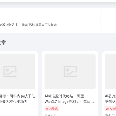
浏览器公测遇挫，“借鉴”风波揭露大厂AI焦虑
文章
目标：两年内突破千亿
AI标准脸时代终结！阿里
AI芯
I业务为核心驱动力
Wan2.7-Image亮相：可撰写A4
英伟达
纸论文，实现像素级面部定制
AI资讯
AI资
4,236
4,73