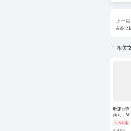
上一篇
美团AI
相关
联想营收
美元，A
AI资讯
4,006