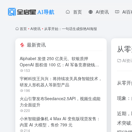
首页
AI资讯
AI
首页
•
AI资讯
•
从零开始：一句话生成惊艳AI海报
最新资讯
从零
Alphabet 发债 250 亿美元、软银质押
AI资
OpenAI 股权借 100 亿：AI 军备竞赛烧钱无
休止
153
宇树科技王兴兴：将持续攻关具身智能技术，
从零开
研发人形机器人等新型产品
196
现象：
火山引擎发布Seedance2.5API，视频生成能
力全面提升
220
近期，以
小米智能摄像机 4 Max AI 变焦版现货发售：
术突破
内置 AI 大模型，售价 799 元
214