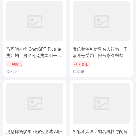
马耳他首推 ChatGPT Plus 免
微信整治AI仿冒名人行为：千
费计划，居民可免费享用一年
余账号受罚，部分永久封禁
AI 服务！
AI资讯
AI资讯
3,224
3,597
消息称蚂蚁集团秘密测试“AI版
AI配音风波：知名机构与配音