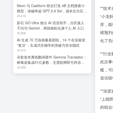
Neon 与 Castform 联合打造 4B 文档搜索小
**技术
模型：准确率超 GPT-5.6 Sol，成本仅为百分
“小龙
之一
413
影石 GO Ultra 推出 AI 语音助手，分区接入
库，能
千问与 Gemini，拇指相机化身个人 AI 入口
模预判
268
AI 生成 70 万份病毒基因组，16 个在实验室
化了负
“复活”：生成式生物学的突破与安全隐忧
310
**行业
谷歌发布离线翻译硬件 Gemma Translator：
此次事
树莓派集成51亿参数，无需联网即可跨语种
交流
239
槛，可
道试错
**深度
“上线
的组合