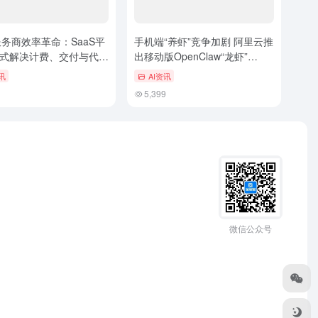
服务商效率革命：SaaS平
手机端“养虾”竞争加剧 阿里云推
式解决计费、交付与代理
出移动版OpenClaw“龙虾”
题
JVSClaw
讯
AI资讯
5,399
微信公众号