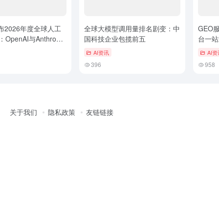
布2026年度全球人工
全球大模型调用量排名剧变：中
GEO
OpenAI与Anthropic
国科技企业包揽前五
台一站
管理难
AI资讯
AI资
396
958
关于我们
隐私政策
友链链接