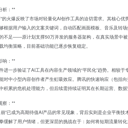
分析：**
虾”的火爆反映了市场对轻量化AI创作工具的迫切需求。其核心
够根据用户输入的文案关键词，自动匹配画面模板、音乐及转场
的不足——原计划支撑50万并发的服务器架构，在真实场景中
载均衡策略，目前基础功能已逐步恢复稳定。
影响：**
件进一步验证了AI工具在内容生产领域的“平民化”趋势。相较于
能对中小型内容创作者产生虹吸效应。腾讯的快速响应（包括向
中积累的危机处理能力，但后续需持续证明其在长期运营、数据
观察：**
即崩”已成为高期待值AI产品的常见现象，背后实则是企业平衡技
拳缓解了用户情绪，但更深层的挑战在于：如何将短期流量转化