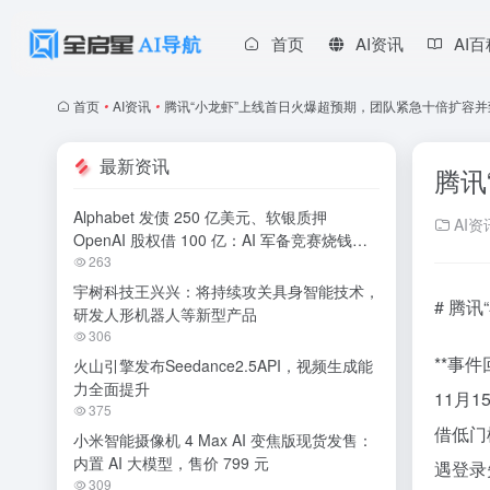
首页
AI资讯
AI
首页
•
AI资讯
•
腾讯“小龙虾”上线首日火爆超预期，团队紧急十倍扩容
最新资讯
腾讯
Alphabet 发债 250 亿美元、软银质押
AI资
OpenAI 股权借 100 亿：AI 军备竞赛烧钱无
休止
263
宇树科技王兴兴：将持续攻关具身智能技术，
# 腾
研发人形机器人等新型产品
306
**事件
火山引擎发布Seedance2.5API，视频生成能
力全面提升
11月
375
借低门
小米智能摄像机 4 Max AI 变焦版现货发售：
内置 AI 大模型，售价 799 元
遇登录
309