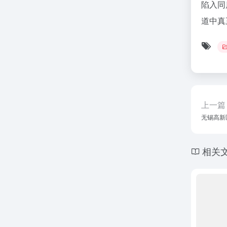
陷入同
道中真
上一篇
无锡高新
相关