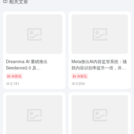
相关文章
Dreamina AI 重磅推出
Meta推出AI内容监管系统：骚
Seedance2.0 及
扰内容识别率提升一倍，并上
Seedream5.0Lite
线全天候智能助手
AI资讯
AI资讯
3,191
3,934