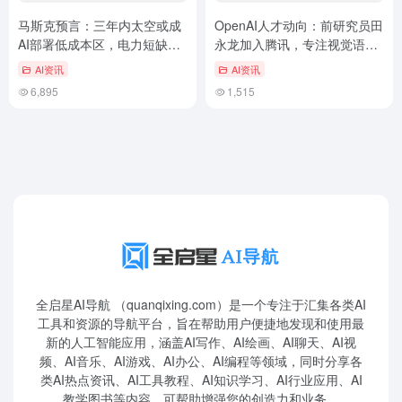
马斯克预言：三年内太空或成
OpenAI人才动向：前研究员田
AI部署低成本区，电力短缺恐
永龙加入腾讯，专注视觉语言
致芯片积压
模型开发
AI资讯
AI资讯
6,895
1,515
全启星AI导航 （quanqixing.com）是一个专注于汇集各类AI
工具和资源的导航平台，旨在帮助用户便捷地发现和使用最
新的人工智能应用，涵盖AI写作、AI绘画、AI聊天、AI视
频、AI音乐、AI游戏、AI办公、AI编程等领域，同时分享各
类AI热点资讯、AI工具教程、AI知识学习、AI行业应用、AI
教学图书等内容，可帮助增强您的创造力和业务。