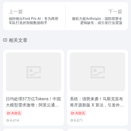
上一篇
下一篇
福特推出Ford Pro AI：专为商用
微软力挺Anthropic：国防部禁令
车队打造的智能数据助手
逻辑缺失，或引发行业震荡
相关文章
日均处理37万亿Tokens！中国
系统：强势来袭！​马斯克宣布
大模型需求激增：阿里云通义
将开源新版 X 算法，引发外界
千问市场份额倍增，领军地位
关注，改写历史
AI资讯
AI资讯
稳固
4,414
6,671