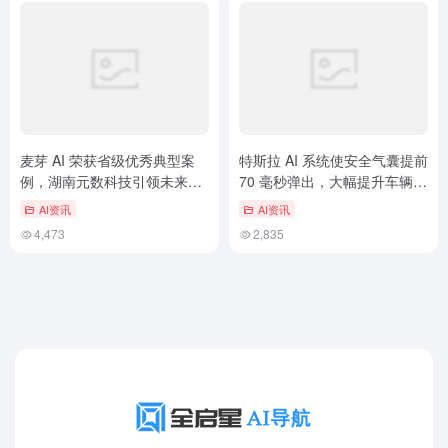
麦芽 AI 荣获省级优秀典型案
特斯拉 AI 系统使安全气囊提前
例，湖南元数科技引领未来产
70 毫秒弹出，大幅提升车辆安
业新赛道
全性
AI资讯
AI资讯
4,473
2,835