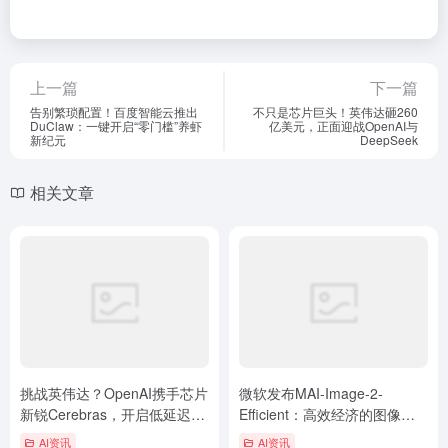
上一篇
下一篇
告别繁琐配置！百度智能云推出
不只是芯片巨头！英伟达砸260
DuClaw：一键开启“零门槛”养虾
亿美元，正面迎战OpenAI与
新纪元
DeepSeek
相关文章
挑战英伟达？OpenAI携手芯片
微软发布MAI-Image-2-
新锐Cerebras，开启低延迟推
Efficient：高效经济的图像生
理新时代
成模型
AI资讯
AI资讯