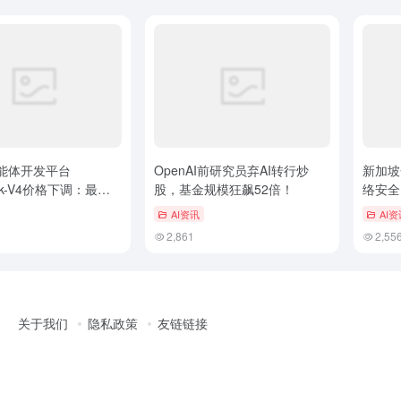
能体开发平台
OpenAI前研究员弃AI转行炒
新加坡
eek-V4价格下调：最高
股，基金规模狂飙52倍！
络安全
.5%，全面与官网持平
AI资讯
AI资
2,861
2,55
关于我们
隐私政策
友链链接