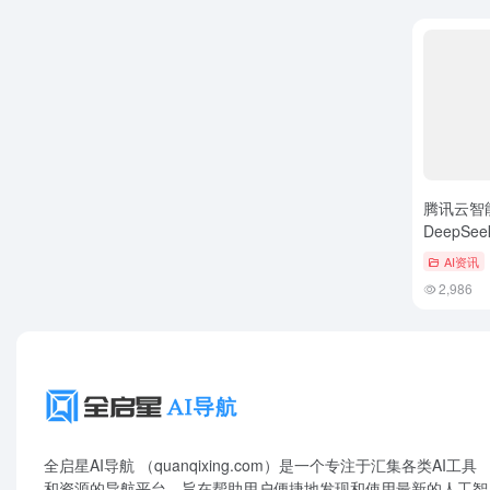
腾讯云智
DeepS
降幅达97
AI资讯
2,986
全启星AI导航 （quanqixing.com）是一个专注于汇集各类AI工具
和资源的导航平台，旨在帮助用户便捷地发现和使用最新的人工智