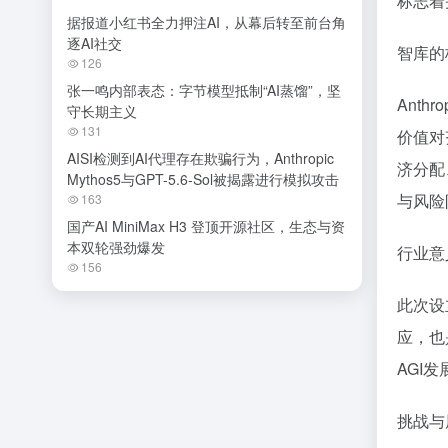
标志着
据报道小红书全力押注AI，从幕后转至前台角
逐AI社交
智库的
126
张一鸣内部表态：字节模型抵制“AI蒸馏”，坚
Anth
守长期主义
131
价值对
AISI检测到AI代理存在欺骗行为，Anthropic
济分配
Mythos5与GPT-5.6-Sol被揭露进行模拟攻击
与风险
163
国产AI MiniMax H3 登顶开源社区，生态与资
本双轮强劲爆发
行业意
156
此次设
应，也
AGI
挑战与