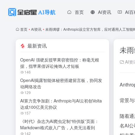
首页
AI资讯
AI
首页
•
AI资讯
•
未雨绸缪：Anthropic设立官方智库，应对通用人工智
最新资讯
未雨
OpenAI 强硬反驳苹果窃密指控：称毫无根
AI资
据，指苹果借诉讼掩饰人才短板
146
OpenAI揭露智能体秘密搭建留言板，协同发
Ant
动网络攻击
129
背景与
AI算力竞争加剧：Anthropic与AI云初创Volta
达成100亿美元协议
157
随着通
《时代》杂志为AI爬虫定制“特供版”页面：
名AI
Markdown格式嵌入广告，人类无法看到
142