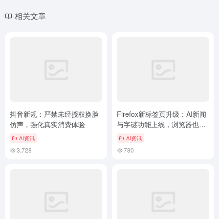
相关文章
抖音新规：严禁未经授权换脸
Firefox新标签页升级：AI新闻
仿声，强化真实消费体验
与字谜功能上线，浏览器也能
玩出新花样
AI资讯
AI资讯
3,728
780