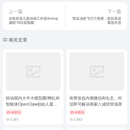
上一篇
下一篇
谷歌投资儿童动画工作室Animaj
“阶跃龙虾”5万只售罄，阶跃星辰
遏制“AI垃圾视频”
紧急补货
相关文章
惊动国内大半大模型圈!网红AI
有赞首批内测微信AI生态，对
智能体OpenClaw创始人紧急
话即可解决商家八成经营场景
澄清未进驻微博、B站等中文
AI资讯
AI资讯
社交平台
3,381
2,983