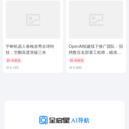
宇树机器人春晚首秀全球特
OpenAI组建线下推广团队：招
技，空翻高度突破三米
聘数百名部署工程师，瞄准企
业市场扩张
AI资讯
AI资讯
4,160
4,480