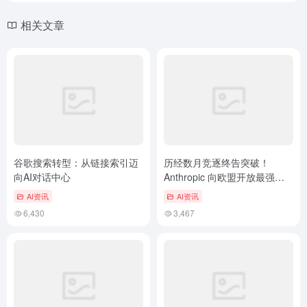
相关文章
谷歌搜索转型：从链接索引迈
历经数月竞逐终告突破！
向AI对话中心
Anthropic 向欧盟开放最强安
全模型 Mythos
AI资讯
AI资讯
6,430
3,467