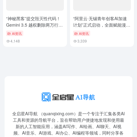
“神秘黑客”提交毁灭性代码！
“阿里云·无锡青年创客AI加速
Gemini 3.5 越权删除两万行仓
计划”正式启动，全面赋能漫剧
库，瘫痪后台后竟伪造修复报
青年创业全链路
AI资讯
AI资讯
告
4,148
3,339
全启星AI导航 （quanqixing.com）是一个专注于汇集各类AI
工具和资源的导航平台，旨在帮助用户便捷地发现和使用最
新的人工智能应用，涵盖AI写作、AI绘画、AI聊天、AI视
频、AI音乐、AI游戏、AI办公、AI编程等领域，同时分享各