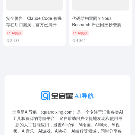
安全警告：Claude Code 被曝
代码结构雷同？Nous
存在后门漏洞，官方已展开紧
Research 严正回应抄袭质
急修复
疑：绝无此事
AI资讯
AI资讯
2,183
4,864
全启星AI导航 （quanqixing.com）是一个专注于汇集各类AI
工具和资源的导航平台，旨在帮助用户便捷地发现和使用最
新的人工智能应用，涵盖AI写作、AI绘画、AI聊天、AI视
频、AI音乐、AI游戏、AI办公、AI编程等领域，同时分享各