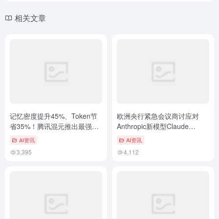
相关文章
记忆密度提升45%、Token节
欧洲央行紧急会议商讨应对
省35%！腾讯混元推出最强记
Anthropic新模型Claude
忆插件 Hy-Memory
Mythos引发的网络安全风险
AI资讯
AI资讯
3,395
4,112