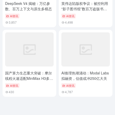
DeepSeek V4 揭秘：万亿参
英伟达陷版权争议：被控利用
数、百万上下文与原生多模态
“影子图书馆”数百万盗版书籍
训练AI
AI资讯
AI资讯
3,857
4,498
国产算力生态重大突破：摩尔
AI推理热潮涌动：Modal Labs
线程火速适配MiniMax H3多模
拟融资，估值或冲250亿大关
态大模型
AI资讯
AI资讯
430
4,787