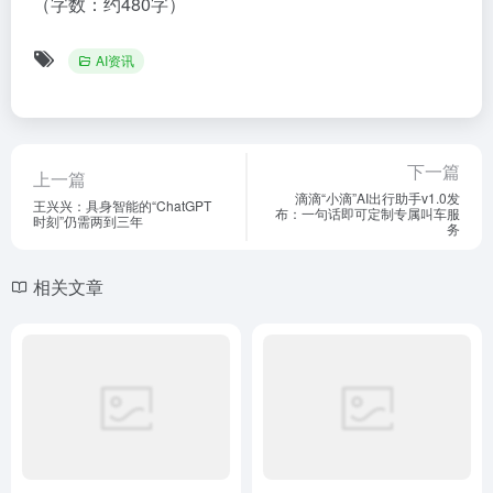
（字数：约480字）
AI资讯
下一篇
上一篇
滴滴“小滴”AI出行助手v1.0发
王兴兴：具身智能的“ChatGPT
布：一句话即可定制专属叫车服
时刻”仍需两到三年
务
相关文章