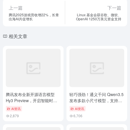
上一篇
下一篇
腾讯2025游戏营收增22%，长青
Linux 基金会获谷歌、微软、
出海AI共促增长
OpenAI 1250万美元资金支持
相关文章
腾讯发布全新开源语言模型
轻巧强劲！通义千问 Qwen3.5
Hy3 Preview，开启智能时代
发布多款小尺寸模型，支持消
新篇章
费级显卡
AI资讯
AI资讯
2,879
6,706