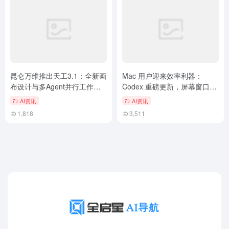
昆仑万维推出天工3.1：全新画
Mac 用户迎来效率利器：
布设计与多Agent并行工作流
Codex 重磅更新，屏幕窗口可
上线
直接“投喂”给 AI
AI资讯
AI资讯
1,818
3,511