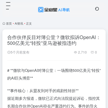
首页
•
AI资讯
•
正文
合作伙伴反目对簿公堂？微软拟诉OpenAI：
500亿美元“转投”亚马逊被指违约
5个月前发布
2,710
0
# **微软与OpenAI对簿公堂：一场围绕500亿美元“转投”
的AI巨头博弈**
**事件核心：从盟友到对手的戏剧性转折**
据近期多方报道，微软已正式向法院提起诉讼，指控其
长期合作伙伴OpenAI存在严重违约行为。事件的导火