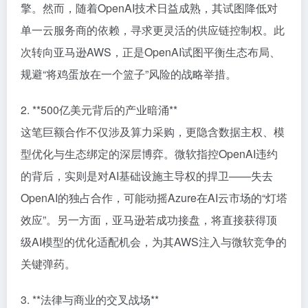
擎。然而，随着OpenAI技术日益成熟，其试图降低对
单一云服务商的依赖，寻求更灵活的供应链控制权。此
次转向亚马逊AWS，正是OpenAI试图平衡生态布局、
规避“将鸡蛋放在一个篮子”风险的战略举措。
2. **500亿美元背后的产业暗涌**
这笔巨额合作不仅涉及算力采购，更隐含数据主权、模
型优化与生态绑定的深层博弈。微软指控OpenAI违约
的背后，实则是对AI基础设施主导权的捍卫——失去
OpenAI的独占合作，可能动摇Azure在AI云市场的“灯塔
效应”。另一方面，亚马逊若成功接盘，将直接获得顶
级AI模型的优化适配机会，为其AWS注入与微软竞争的
关键弹药。
3. **法律与商业的交叉战场**