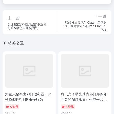
下一篇
上一篇
联想推出天禧AI Claw并启动测
吴泳铭挂帅阿里“悟空”事业部，
试，同时发布小新Pad Pro13AI
打响AI转型生死突围战
平板
相关文章
淘宝天猫祭出AI打假利器，识
腾讯光子曝光其内部打磨四年
别模型严打P图骗保行为
之久的AI游戏资产生成平台
Light AI，旨在打通从“单点生
AI资讯
AI资讯
成”到工业化管线的最后一公
4,741
2,557