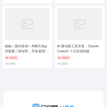
里。
揭秘！国内首例！AI聊天App
AI 驱动新工具开发，Claude
涉黄案二审在即，开发者因“突
Cowork 十日实现初版
破大模型道德限制”获刑，市场
AI资讯
AI资讯
青睐
5,900
3,820