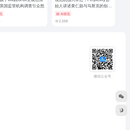
英国监管机构调查引众怒
始人讲述黄仁勋与马斯克的创业
课
讯
AI资讯
4
2,568
微信公众号