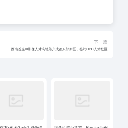
下一篇
西南首座AI影像人才高地落户成都东部新区，签约OPC人才社区
旗下xAI因Grok生成色情
视危机感为常态，Perplexity创