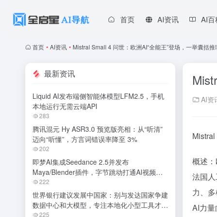
首页
AI资讯
AI
首页
•
AI资讯
•
Mistral Small 4 问世：欧洲AI“全能王”登场，一举
最新资讯
Mi
Liquid AI发布端侧智能体模型LFM2.5，手机
AI资
本地运行无需云端API
283
腾讯混元 Hy ASR3.0 预览版亮相：从“听清”
Mist
迈向“听懂”，方言词错误率降至 3%
202
概述：
即梦AI集成Seedance 2.5并发布
Maya/Blender插件，字节跳动打通AI视频专
法国人工
业创作全链路
222
力、多
世界银行建议发展中国家：别与发达国家争建
数据中心和大模型，专注本地化小型工具才是
AI力
明智之举
225