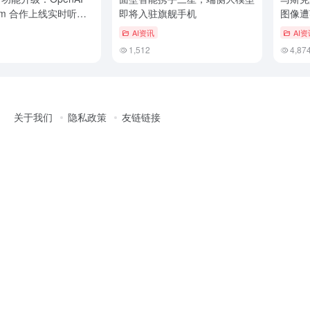
zam 合作上线实时听歌
即将入驻旗舰手机
图像遭
AI资讯
AI资
1,512
4,87
关于我们
隐私政策
友链链接