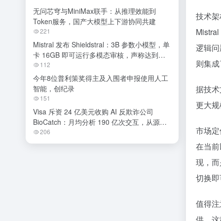
无问芯穹与MiniMax联手：从推理效能到
技术架
Token服务，国产大模型上下游协同共建
Mis
221
Mistral 发布 Shieldstral：3B 参数小模型，单
逻辑问
卡 16GB 即可运行多模态审核，声称达到开
则集成
源 SOTA
112
今年8位普利策奖得主及入围者申报使用人工
智能，创纪录
据技术
151
更大规
Visa 斥资 24 亿美元收购 AI 反欺诈公司
BioCatch：月均分析 190 亿次交互，从源头
市场定
阻断金融诈骗
206
在当前
现，而
切换即
值得注
供。这