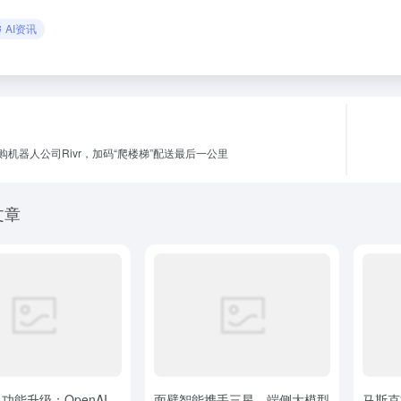
AI资讯
购机器人公司Rivr，加码“爬楼梯”配送最后一公里
文章
T 功能升级：OpenAI
面壁智能携手三星，端侧大模型
马斯克