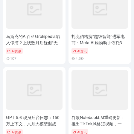
马斯克的AI百科Grokipedia陷
扎克伯格携“超级智能”进军电
入停滞？上线数月后疑似“无人
商：Meta AI购物助手依托30
维护”
亿社交数据，推荐精准超越自
AI资讯
AI资讯
我认知
107
4,684
GPT-5.6 现身后台日志：150
谷歌NotebookLM重磅更新：
万上下文，六月大模型混战
推出TikTok风格短视频，一键
理解复杂研究笔记
AI资讯
AI资讯