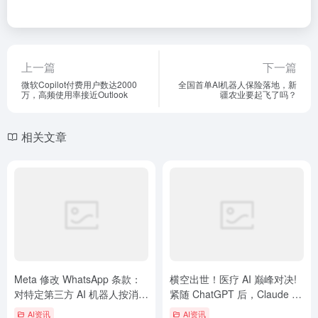
上一篇
下一篇
微软Copilot付费用户数达2000
全国首单AI机器人保险落地，新
万，高频使用率接近Outlook
疆农业要起飞了吗？
相关文章
Meta 修改 WhatsApp 条款：
横空出世！医疗 AI 巅峰对决!
对特定第三方 AI 机器人按消息
紧随 ChatGPT 后，Claude 正
收费
式开放健康记录集…
AI资讯
AI资讯