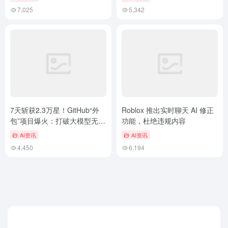
7,025
5,342
7天斩获2.3万星！GitHub“外
Roblox 推出实时聊天 AI 修正
包”项目爆火：打破大模型无所
功能，杜绝违规内容
不能的神话
AI资讯
AI资讯
4,450
6,194