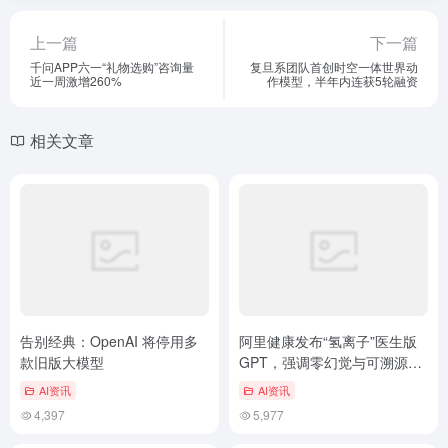
上一篇
下一篇
千问APP六一“礼物选购”咨询量
复旦系团队首创时空一体世界动
近一周激增260%
作模型，半年内连获5轮融资
相关文章
告别经典：OpenAI 将停用多
阿里健康发布“氢离子”医生版
款旧版大模型
GPT，强调零幻觉与可溯源，
对标OpenEvidence打造中国
AI资讯
AI资讯
版
4,397
5,977