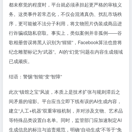
都未察觉的程度时，平台就必须承担起更严格的审核义
务。这类事件若常态化，不仅会混淆真伪、扰乱市场秩
序，更可能被不法分子利用，将文物照片伪装成商品进
行诈骗或隐私窃取。事实上，类似案例并非孤例——谷
歌相册曾误将黑人识别为“猩猩”，Facebook算法也曾将
纪念雕塑标记为“武器”。AI的“幻觉”问题在内容生成领域
已成顽疾。
结语：警惕“智能”变“智障”
此次“镇馆之宝”风波，本质上是技术扩张与规则滞后之
间矛盾的缩影。平台应当立即下线有误的AI生成内容，
建立“人工+机器”双重审核机制，并对涉及文物、艺术品
等特殊品类设置白名单。同时，监管部门应加速制定AI
生成信息的标注与追责规范，明确“自动生成”不等于“免