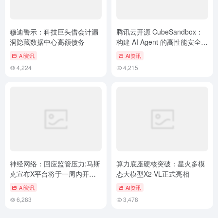
穆迪警示：科技巨头借会计漏
腾讯云开源 CubeSandbox：
洞隐藏数据中心高额债务
构建 AI Agent 的高性能安全沙
盒
AI资讯
AI资讯
4,224
4,215
神经网络：回应监管压力:马斯
算力底座硬核突破：星火多模
克宣布X平台将于一周内开源
态大模型X2-VL正式亮相
新版推荐算法，意义重大
AI资讯
AI资讯
6,283
3,478