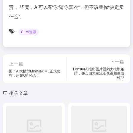
责”。毕竟，AI可以帮你“猜你喜欢”，但不该替你“决定卖
什么”。
AI资讯
下一篇
上一篇
LobsterAI推出图片视频大模型矩
国产AI大模型MiniMax M3正式发
阵，整合四大主流图像视频生成
布，超越GPT-5.5！
模型
相关文章