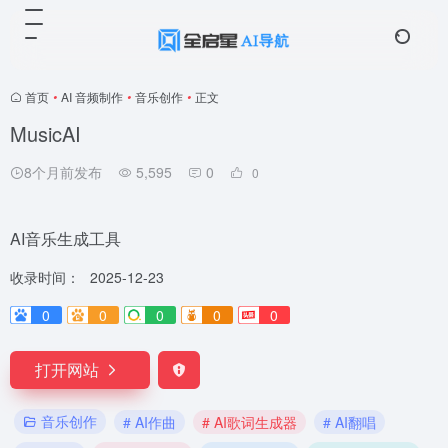
首页
•
AI 音频制作
•
音乐创作
•
正文
MusicAI
8个月前发布
5,595
0
0
AI音乐生成工具
收录时间：
2025-12-23
0
0
0
0
0
打开网站
音乐创作
# AI作曲
# AI歌词生成器
# AI翻唱