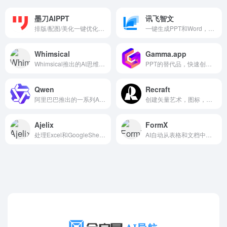
墨刀AIPPT
讯飞智文
排版/配图/美化一键优化，3分钟产出专业级PPT
一键生成PPT和Word，让学习生活更轻松。
Whimsical
Gamma.app
Whimsical推出的AI思维导图工具
PPT的替代品，快速创建漂亮的演示文稿
Qwen
Recraft
阿里巴巴推出的一系列AI大语言模型和多模态模型
创建矢量艺术，图标，数字插图，3D图形，和更多。
Ajelix
FormX
处理Excel和GoogleSheets表格的AI工具
AI自动从表格和文档中提取数据