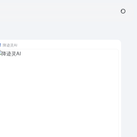
降迹灵AI