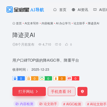
首页
AI资讯
AI
首页
•
AI文本写作
•
内容检测
•
AI 办公学习
•
论文助手
•
降迹灵AI
降迹灵AI
8个月前发布
4,710
0
0
用户口碑TOP级的降AIGC率、降重平台
收录时间：
2025-12-23
0
0
0
0
0
打开网站
手机查看
内容检测
论文助手
# AIGC检测
# AI论文助手